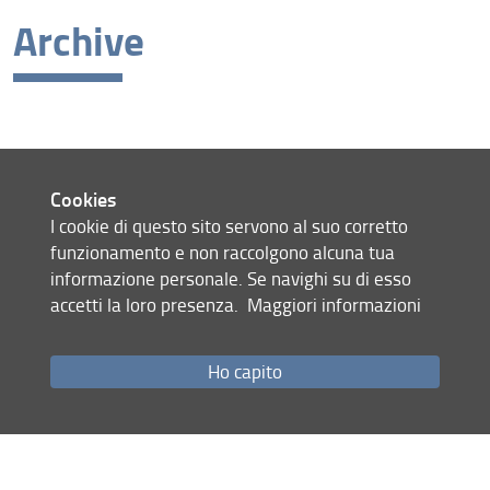
Archive
Latest news
Archive
Site map
Cookies
Contacts
I cookie di questo sito servono al suo corretto
Website management
funzionamento e non raccolgono alcuna tua
Privacy policy
informazione personale. Se navighi su di esso
Legal notices
accetti la loro presenza.
Maggiori informazioni
Accessibility
Monitoring
Ho capito